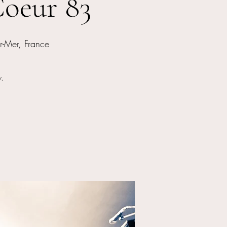
oeur 83
r-Mer, France
.