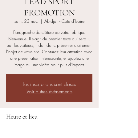
LEAD SPORT
PROMOTION
sam. 23 nov.
  |  
Abidjan - Côte d'Ivoire
Paragraphe de clôture de votre rubrique
Bienvenue. Il s'agit du premier texte qui sera lu
par les visiteurs, il doit donc présenter clairement
l'objet de votre site. Capturez leur attention avec
une présentation intéressante, et ajoutez une
image ou une vidéo pour plus d'impact.
Les inscriptions sont closes
Voir autres événements
Heure et lieu
23 nov. 2019, 08:00
Abidjan - Côte d'Ivoire