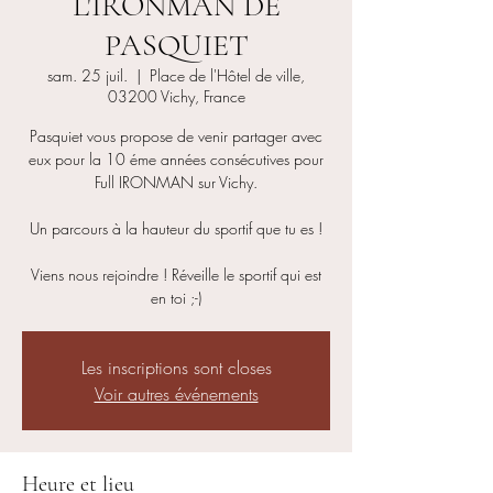
L'IRONMAN DE
PASQUIET
sam. 25 juil.
  |  
Place de l'Hôtel de ville,
03200 Vichy, France
Pasquiet vous propose de venir partager avec
eux pour la 10 éme années consécutives pour
Full IRONMAN sur Vichy.
Un parcours à la hauteur du sportif que tu es !
Viens nous rejoindre ! Réveille le sportif qui est
en toi ;-)
Les inscriptions sont closes
Voir autres événements
Heure et lieu