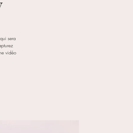
y
 qui sera
Capturez
une vidéo