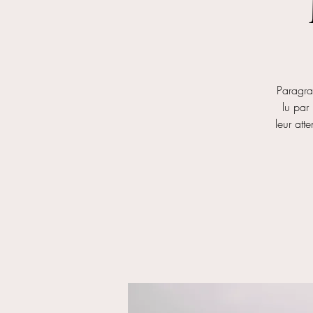
Paragrap
lu par 
leur att