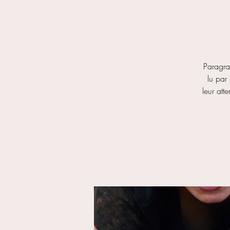
Paragrap
lu par 
leur att