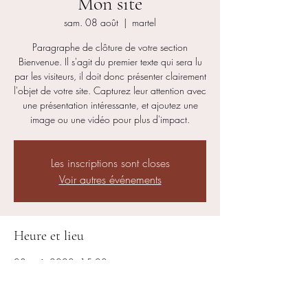
Mon site
sam. 08 août
  |  
martel
Paragraphe de clôture de votre section
Bienvenue. Il s'agit du premier texte qui sera lu
par les visiteurs, il doit donc présenter clairement
l'objet de votre site. Capturez leur attention avec
une présentation intéressante, et ajoutez une
image ou une vidéo pour plus d'impact.
Les inscriptions sont closes
Voir autres événements
Heure et lieu
08 août 2020, 15:00
martel