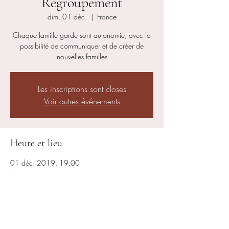
Regroupement
dim. 01 déc.
  |  
France
Chaque famille garde sont autonomie, avec la
possibilité de communiquer et de créer de
nouvelles familles
Les inscriptions sont closes
Voir autres événements
Heure et lieu
01 déc. 2019, 19:00
France
Partager cet événement